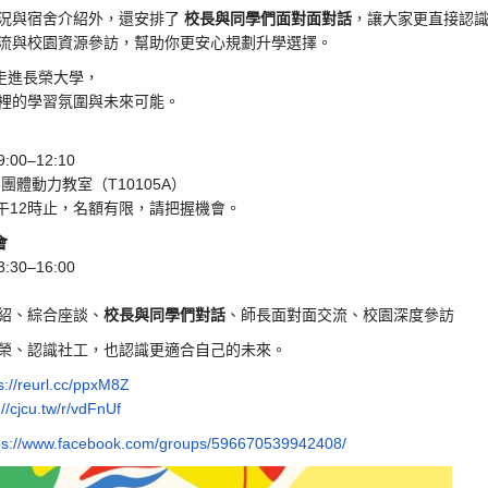
況與宿舍介紹外，還安排了
校長與同學們面對面對話
，讓大家更直接認
流與校園資源參訪，
幫助你更安心規劃升學選擇。
走進長榮大學，
裡的學習氛圍與未來可能。
00–12:10
體動力教室（T10105A）
中午12時止，名額有限，請把握機會。
會
30–16:00
紹、綜合座談、
校長與同學們對話
、
師長面對面交流、校園深度參訪
榮、認識社工，也認識更適合自己的未來。
s://reurl.cc/ppxM8Z
://cjcu.tw/r/vdFnUf
ps://www.facebook.com/
groups/596670539942408/