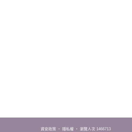
資安政策
‧
隱私權
‧
瀏覽人次 1466713