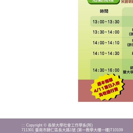
:::
Copyright © 長榮大學社會工作學系(所)
711301 臺南市歸仁區長大路1號 (第一教學大樓一樓)T10109