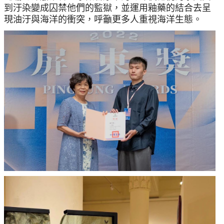
到汙染變成囚禁他們的監獄，並運用釉藥的結合去呈
現油汙與海洋的衝突，呼籲更多人重視海洋生態。