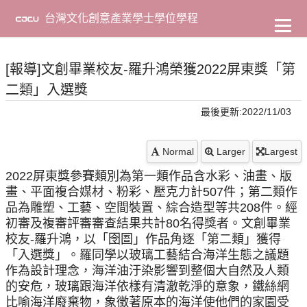
到
主
台灣文化創意產業學士學位學程
要
內
容
[報導]文創畢業校友-羅升鴻榮獲2022屏東獎「第
二類」入選獎
最後更新:2022/11/03
Normal
Larger
Largest
2022屏東獎參賽類別為第一類作品含水彩、油畫、版
畫、平面複合媒材、粉彩、壓克力計507件；第二類作
品為雕塑、工藝、空間裝置、綜合造型等共208件。經
初審及複審評審審查結果共計80名得獎者。文創畢業
校友-羅升鴻，以「囹圄」作品角逐「第二類」獲得
「入選獎」。羅同學以玻璃工藝結合海洋生態之議題
作為設計理念，海洋油汙染影響到整個大自然及人類
的安危，玻璃跟海洋依樣有清澈乾淨的意象，鐵絲網
比喻海洋廢棄物，象徵著原本的海洋使他們的家園受