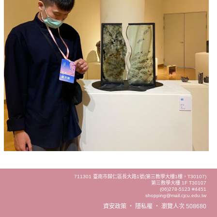
711301 臺南市歸仁區長大路1號(第三教學大樓1樓，T30107)
第三教學大樓 1F T30107
(06)278-5123 #4451
shopping@mail.cjcu.edu.tw
資安政策
‧
隱私權
‧
瀏覽人次 508680