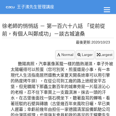
到
主
王子濱先生管理講座
要
內
容
徐老師的悄悄話 － 第一百六十八話 「從前從
前，有個人叫鄭成功」－談古城滄桑
最後更新:2020/10/23
Normal
Larger
Largest
艷陽高照，汽車裏像蒸籠一樣的酷熱潮濕，車子外被
太陽曬得可以煎蛋（您可別笑，煎蛋還是小事，有一本
現代人生活指南居然還教大家夏天開長途車可以用引擎
的熱度烤牛排），在從公司到工廠的路上途經安平古
堡，但見驕陽下那矗立數百年的城寨旁是一片蔭涼沁心
的老榕，忍不住下車買上一支霜淇淋，抹去一頭的汗
水，在古堡後面找一張石櫈坐下，聽著盈耳的蟬鳴，看
著班駁的石壁與磚牆（古堡幾百年來風吹日曬，早已美
人遲暮；幸虧前幾年由担任一家德國清潔設備凱馳公司
的台灣區經理，也是強友會員和我的高足的王耀慶先生