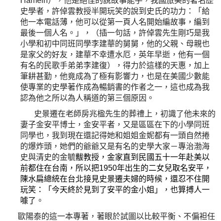
Hameln），他是絕佳的說故事能手，我國旅美的著名歷
史學者，許倬雲教授半開玩笑的說到史氏的功力：「給
他一本電話薄，他可以從第一頁人名開始編故事，編到
最後一個人名。」，（插一句話，許倬雲先生剛巧是我
小學和初中同班同學李建華的舅舅，他的父親、母親也
是家父的好友，建華不幸遭水厄，英年早逝，他有一個
有名的民歌手弟弟李建復），得力於這樣的天惠，加上
筆耕甚勤，他竟成為了極有影響力，也是在美國少數能
使專業的史學著作成為暢銷書的作者之一，這也成為我
認為他之所以為人稱道的第三個原因。
史景遷在老師房兆楹先生的葬禮上，初識了他未來的
妻子金安平博士，金安平者，又是區區在下的小學同班
同學也，我到現在還記得她和姐姐金妮都有一頭自然捲
的爆炸頭，她們的爺爺又是有名的史學大家－專治渤海
史與清史的金毓
黻教授，金家直到民國五十一年赴美以
前都住在台南，所以把
1950
年出生的二女兒取名安平，
陳水扁總統在台北接見史景遷夫婦的時候，還忍不住開
玩笑：「今天終於見到了安平的金小姐」，也算搏人一
噱了
。
歐陽泰的這一本專著，著眼於試圖以比較平衡、不偏袒任