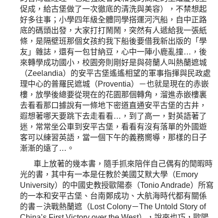
促成，給古堡做了一次徹底的清洗與美容），不禁想起
好多往事；小學四年級全體同學搭運河汽船，自中正路
底的碼頭出發，大家打打鬧鬧，突然有人遞給我一張紙
條，是隔壁班那個女孩約我下船後要借我新出版的「學
友」雜誌，還有一包甘納豆，心中一陣小鹿亂撞…，後
來轉學成功國小，校園旁則剛好是與荷蘭人叫熱蘭遮城
（Zeelandia）的安平古堡遙遙相望的軍事指揮與民政處
理中心的普羅民遮城（Proventia）－也就是現在的赤嵌
樓，放學後總要從現在的花園那個轉角，溜進赤嵌樓裏
去看看那口據說有一條地下密道直通安平古堡的古井，
遐想著哪天要跳下去走看看…，到了高一，對英語著了
迷，常常坐公車到安平古堡，看看有沒有落單的外國遊
客可以練習英語，當一個下午的義務嚮導，那樣的日子
漸漸的遠了…。
車上放著的幾本書，隨手抓來陪伴自己偶有的閒暇時
光的書，其中有一本是任教於美國艾默大學（Emory
University）的中國史教授歐陽泰（Tonio Andrade）所寫
的一本和安平古堡、台南鄭成功、大航海時代都有關係
的書－決戰熱蘭遮（Lost Colony－The Untold Story of
China’s First Victory over the West），說來也巧，歐陽