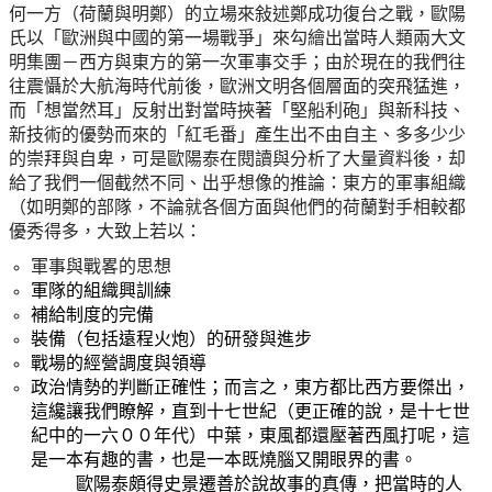
何一方（荷蘭與明鄭）的立場來敍述鄭成功復台之戰，歐陽
氏以「歐洲與中國的第一場戰爭」來勾繪出當時人類兩大文
明集團－西方與東方的第一次軍事交手；由於現在的我們往
往震懾於大航海時代前後，歐洲文明各個層面的突飛猛進，
而「想當然耳」反射出對當時挾著「堅船利砲」與新科技、
新技術的優勢而來的「紅毛番」產生出不由自主、多多少少
的崇拜與自卑，可是歐陽泰在閱讀與分析了大量資料後，却
給了我們一個截然不同、出乎想像的推論：東方的軍事組織
（如明鄭的部隊，不論就各個方面與他們的荷蘭對手相較都
優秀得多，大致上若以：
軍事與戰畧的思想
軍隊的組織興訓練
補給制度的完備
裝備（包括遠程火炮）的研發與進步
戰場的經營調度與領導
政治情勢的判斷正確性；而言之，東方都比西方要傑出，
這纔讓我們瞭解，直到十七世紀（更正確的說，是十七世
紀中的一六００年代）中葉，東風都還壓著西風打呢，這
是一本有趣的書，也是一本既燒腦又開眼界的書。
歐陽泰頗得史景遷善於說故事的真傳，把當時的人