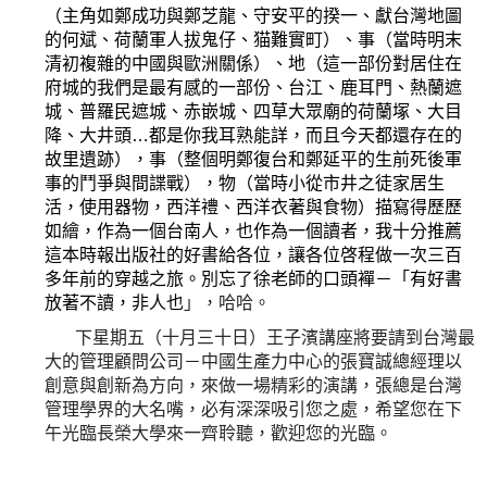
（主角如鄭成功與鄭芝龍、守安平的揆一、獻台灣地圖
的何斌、荷蘭軍人拔鬼仔、猫難實町）、事（當時明末
清初複雜的中國與歐洲關係）、地（這一部份對居住在
府城的我們是最有感的一部份、台江、鹿耳門、熱蘭遮
城、普羅民遮城、赤嵌城、四草大眾廟的荷蘭塚、大目
降、大井頭…都是你我耳熟能詳，而且今天都還存在的
故里遺跡），事（整個明鄭復台和鄭延平的生前死後軍
事的鬥爭與間諜戰），物（當時小從市井之徒家居生
活，使用器物，西洋禮、西洋衣著與食物）描寫得歷歷
如繪，作為一個台南人，也作為一個讀者，我十分推薦
這本時報出版社的好書給各位，讓各位啓程做一次三百
多年前的穿越之旅。別忘了徐老師的口頭襌－「有好書
放著不讀，非人也
」，哈哈。
下星期五（十月三十日）王子濱講座將要請到台灣最
大的管理顧問公司－中國生產力中心的張寶誠總經理以
創意與創新為方向，來做一場精彩的演講，張總是台灣
管理學界的大名嘴，必有深深吸引您之處，希望您在下
午光臨長榮大學來一齊聆聽，歡迎您的光臨。