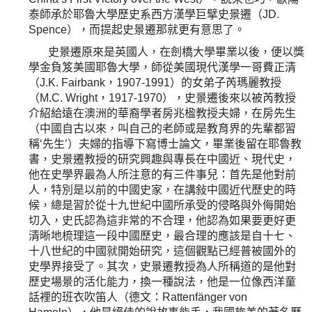
泰師承於耶魯大學歷史系西方漢學巨擘史景遷（JD.
Spence），而提起史景遷那就更有意思了。
史景遷原來是英國人，在劍橋大學畢業以後，便以獎
學金負笈美國耶魯大學，師從美國現代漢學一哥費正清
（J.K. Fairbank，1907-1991）的女弟子芮瑪麗教授
（M.C. Wright，1917-1970），史景遷後來以被芮教授
介紹給遠在澳洲的華裔學者房兆楹教授夫婦，在房先生
（中國自古以來，叫自己的老師或是教育界的先輩都習
稱‘先生’）夫婦的指導下寫博士論文，畢業後留在耶魯教
書，史景遷教授的研究興趣與專長在中國近、現代史，
他在史學界最為人所注意的有三件事兒：首先是他對前
人，特別是以前的中國史家，在講敍中國近代歷史的時
候，總是習於從十九世紀中國所承受的侵略與外侮開始
切入，史氏認為這非常的不合理，他認為如果要更好更
清晰地梳理這一段中國歷史，最合理的應該是自十七、
十八世紀的中國就開始研究，這個觀點已經普被國外的
史學界接受了。其次，史景遷教授為人所稱道的是他對
歷史場景的活化能力，換一種說法，他是一位像西洋童
話裡的班衣吹笛人（德文：Rattenf
ä
nger von