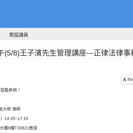
歷屆講員
(5/8)王子濱先生管理講座---正律法律事
No
邀蒞臨參與！
張大修 律師
4:20~17:10
樓8樓T30821教室