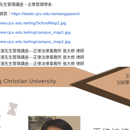
先生管理講座、企業管理學系
網頁：
https://dweb.cjcu.edu.tw/wangspeech
/www.cjcu.edu.tw/img/SchoolMap2.jpg
/www.cjcu.edu.tw/img/campus_map1.jpg
/www.cjcu.edu.tw/img/campus_map1.jpg