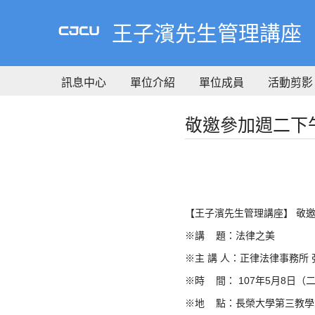
到
主
王子濱先生管理講座
要
內
容
訊息中心
單位介紹
單位成員
活動剪影
敬邀參加週二下午
【王子濱先生管理講座】 敬
※講 題：法律之美
※主 講 人：正律法律事務所 
※時 間： 107年5月8日（二）1
※地 點：長榮大學第三教學大