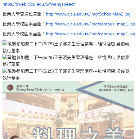
https://dweb.cjcu.edu.tw/wangspeech
長榮大學交通位置圖：
http://www.cjcu.edu.tw/img/SchoolMap2.jpg
長榮大學校園平面圖：
http://www.cjcu.edu.tw/img/campus_map1.jpg
長榮大學校園平面圖：
http://www.cjcu.edu.tw/img/campus_map1.jpg