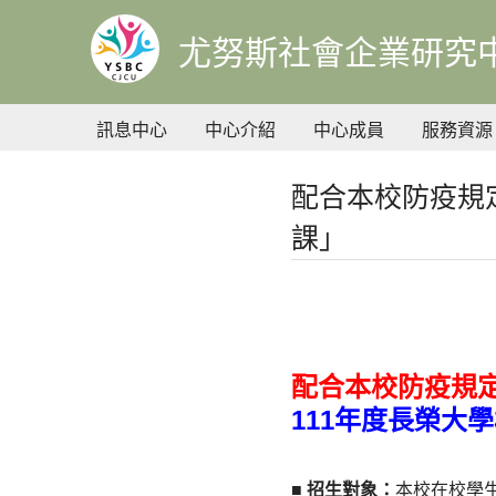
到
主
尤努斯社會企業研究
要
內
容
訊息中心
中心介紹
中心成員
服務資源
配合本校防疫規
課」
配合本校防疫規
111年度長榮大
■
招生對象：
本校在校學