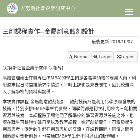
到
主
尤努斯社會企業研究中心
要
內
容
三創課程實作--金屬創意蝕刻設計
最後更新:2019/10/07
Normal
Larger
Largest
[尤努斯社會企業研究中心 報導]
高階管理碩士在職專班(EMBA)的學生們是各職場領域的專業人員，利
用週末假日時間繼續求學精進，平時上課也是來去匆忙，因此較難深
入了解學校的資料與設備。
本次實作課程-金屬創意蝕刻設計。蝕刻技術乃是利用化學原理發展的
技術，特別安排EMBA學生們參與，同學們都是初次利用校內三創相關
資源與設備。本課程除了讓他們了解學校的學習資源與設施之外，也
讓在職生可跳脫忙碌日常以及教室課程，進行創新實作，可激發學生
創意思考，促進師生們在創意思維的交流。在課程期間，同儕之間互
相激勵引發新創意，也帶給EMBA學生們不同以往的新體驗。