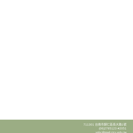
711301 台南市歸仁區長大路1號
(06)2785123 #2051
ysbc@mail.cjcu.edu.tw