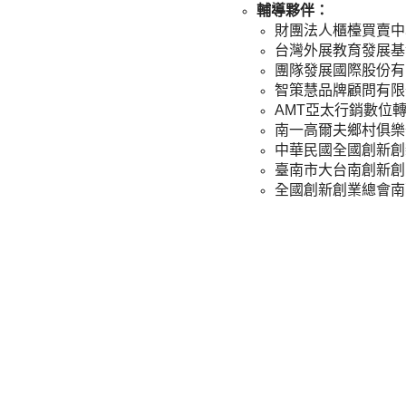
輔導夥伴：
財團法人櫃檯買賣中
台灣外展教育發展基
團隊發展國際股份有
智策慧品牌顧問有限
AMT亞太行銷數位
南一高爾夫鄉村俱樂
中華民國全國創新創
臺南市大台南創新創
全國創新創業總會南