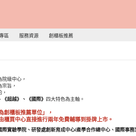
專區
服務資源
創櫃板推薦
為院級中心，
為宗旨，
的，
、《超越》、《國際》
四大特色為主軸。
為創櫃板推薦單位」，
由櫃買中心直接進行兩年免費輔導到掛牌上市。
國際實驗學院、研發處創新育成中心/產學合作總中心、國際事務