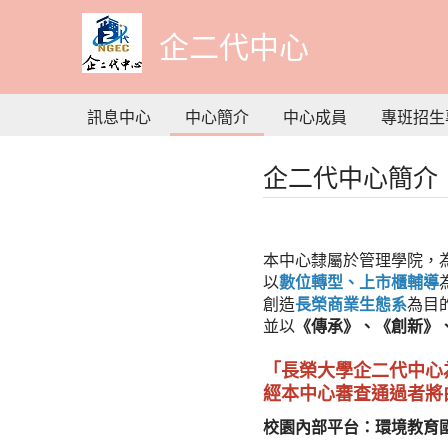
到
主
企二代中心
要
內
容
訊息中心
中心簡介
中心成員
專班招生
企二代中心簡介
本中心隸屬於管理學院，
以
數位轉型、上市櫃輔導
創造
長榮商業生態系
為目
並以
《傳承》、《創新》
「長榮大學企二代中心
經本中心審查通過者將
校園內部平台：
環境教育