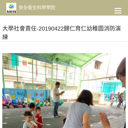
到
主
安全衛生科學學院
要
內
容
大學社會責任-20190422歸仁育仁幼稚園消防演
練