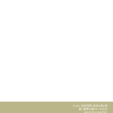
71101 台南市歸仁區長大路1號
第二教學大樓 5F T20520
(06)2785123 #7502