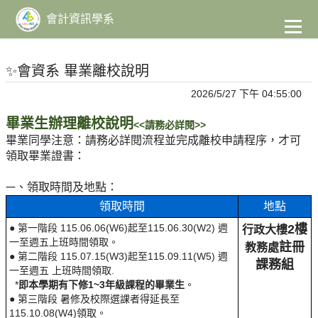
到
主
會計資訊學系
要
內
容
✨會資系 畢業離校說明
2026/5/27 下午 04:55:00
畢業生辦理離校說明
<<請務必詳閱>>
畢業同學注意：請務必詳閱流程並完成離校申請程序，才可
領取畢業證書：
、領取時間及地點：
一
領取時間
地點
● 第一階段 115.06.06(W6)起至115.06.30(W2) 週
2樓
行政大樓
一至週五上班時間領取。
註冊
教務處
● 第二階段 115.07.15(W3)起至115.09.11(W5) 週
課務組
一至週五 上班時間領取.
*
即本學期有下修1~3年級課程的畢業生
。
● 第三階段 暑修及校際選課者得延長至
115.10.08(W4)領取。