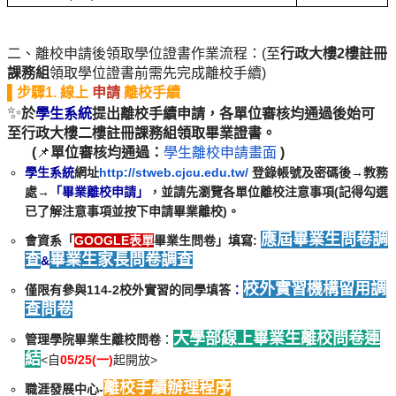
二、離校申請後領取學位證書作業流程：(至
行政大樓2樓註冊
課務組
領取學位證書前需先完成離校手續)
▌步驟1. 線上
申請
離校手續
✨
於
學生系統
提出離校手續申請，各單位審核均通過後始可
至行政大樓二樓註冊課務組領取畢業證書。
(
📌
單位審核均通過
：
學生離校申請畫面
)
學生系統
網址
http://stweb.cjcu.edu.tw/
登錄帳號及密碼後→教務
處→
「畢業離校申請」
，並請先瀏覽各單位離校注意事項(記得勾選
已了解注意事項並按下申請畢業離校)。
應屆畢業生問卷調
會資系「
GOOGLE表單
畢業生問卷」填寫:
查
畢業生家長問卷調查
&
校外實習機構留用調
僅限有參與114-2校外實習的同學填答
：
查問卷
大學部線上畢業生離校問卷連
管理學院畢業生離校問卷
：
結
<自
05/25(一)
起開放>
離校手續辦理程序
職涯發展中心-