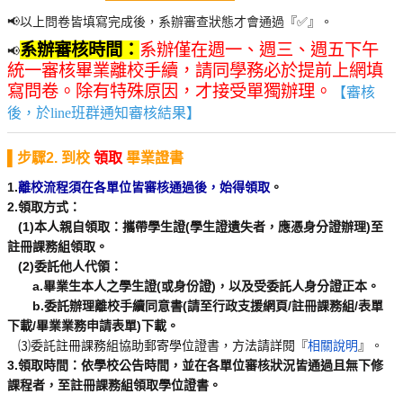
📢以上問卷皆填寫完成後，系辦審查狀態才會通過『✅』。
系辦審核時間：
系辦僅在週一、週三、週五下午
📢
統一審核畢業離校手續，請同學務必於提前上網填
寫問卷。除有特殊原因，才接受單獨辦理。
【審核
後，於line班群通知審核結果】
▌步驟2. 到校
領取
畢業證書
1.
離校流程須在各單位皆審核通過後，始得領取
。
2.領取方式：
(1)本人親自領取：攜帶學生證(學生證遺失者，應憑身分證辦理)至
註冊課務組領取。
(2)委託他人代領：
a.畢業生本人之學生證(或身份證)，以及受委託人身分證正本。
b.委託辦理離校手續同意書(請至行政支援網頁/註冊課務組/表單
下載/畢業業務申請表單)下載。
⑶委託註冊課務組協助郵寄學位證書，方法請詳閱『
相關說明
』
。
3.領取時間：依學校公告時間，並在各單位審核狀況皆通過且無下修
課程者，至註冊課務組領取學位證書。