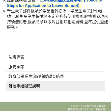
註冊課務組 公告：
114-2畢業離校注意事項【Notice of
Steps for Application to Leave School】
學生電子郵件帳號於畢業後轉換為「畢業生電子郵件帳
號」,針對畢業生帳號將不定期進行使用檢測,經檢測發現未
持續使用者,帳號將予以取消並刪除相關資料,且不提供重建
服務。
法規專區
服務承諾
教育部畢業生流向追蹤調查結果
離校手續辦理說明
71101 台南市歸仁區長大路1號
第三教學大樓 6F T30601系辦公室