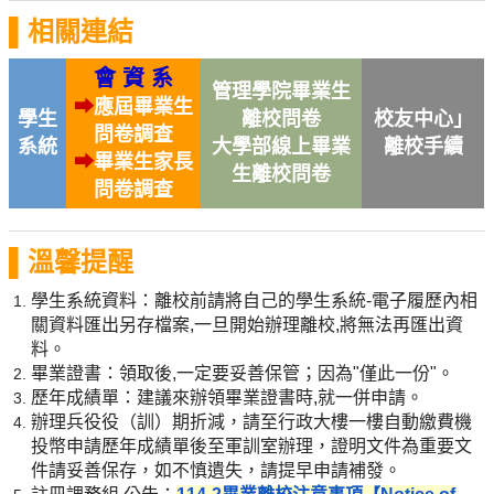
▌相關連結
會 資 系
管理學院畢業生
➡︎
應屆畢業生
學生
離校問卷
校友中心」
問卷調查
系統
大學部線上畢業
離校手續
➡︎
畢業生家長
生離校問
卷
問卷調查
▌溫馨提醒
學生系統資料：離校前請將自己的學生系統-電子履歷內相
關資料匯出另存檔案,一旦開始辦理離校,將無法再匯出資
料。
畢業證書：領取後,一定要妥善保管；因為"僅此一份"。
歷年成績單：建議來辦領畢業證書時,就一併申請。
辦理兵役役（訓）期折減，請至行政大樓一樓自動繳費機
投幣申請歷年成績單後至軍訓室辦理，證明文件為重要文
件請妥善保存，如不慎遺失，請提早申請補發。