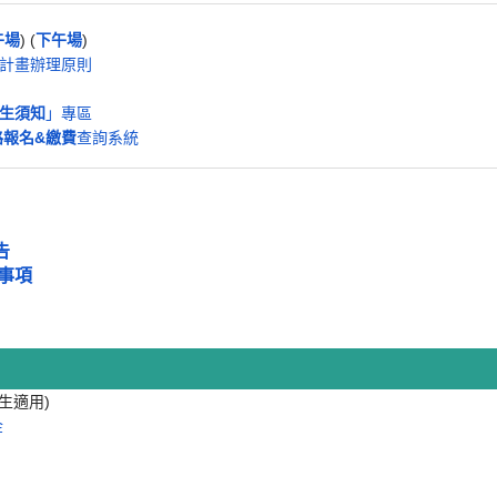
午場
) (
下午場
)
辦計畫辦理原則
生須知
」專區
路報名&繳費
查詢系統
告
事項
生適用)
金