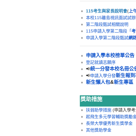
115考生與家長說明會
(
上
本校115離島視訊面試試
第二階段甄試相關說明
115申請入學第二階段「
考
申請入學第二階段甄試
網
申請入學本校榜單公告
登記就讀志願序
統一分發本校名冊公
📢
新生報到
📢
申請入學分發
新生懶人包
&
新生專區
獎助措施
扶弱助學措施
(申請入學考
起飛生多元學習輔助獎勵
長榮大學優秀新生獎學金
其他獎助學金