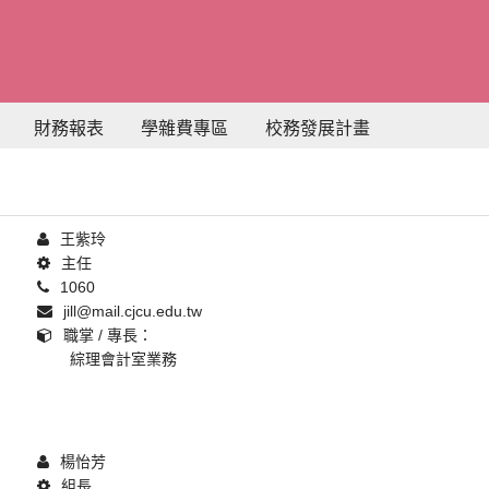
財務報表
學雜費專區
校務發展計畫
王紫玲
主任
1060
jill@mail.cjcu.edu.tw
職掌 / 專長：
綜理會計室業務
楊怡芳
組長