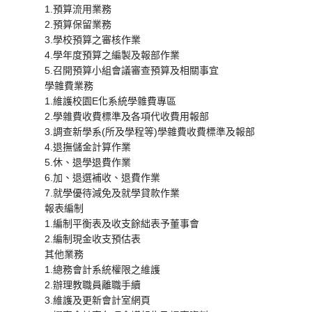
1.預算流用業務
2.預算保留業務
3.學校預算之審核作業
4.學年度預算之編製及報部作業
5.召開預算小組會議審查預算及相關事宜
學雜費業務
1.維護校園E化系統學雜費專區
2.學雜費收費標準及各項代收費用報部
3.調查新學系(所及學程等)學雜費收費標準及報部
4.退撫儲金計算作業
5.休、退學退費作業
6.加、退選補收、退費作業
7.就學優待減免及就學貸款作業
報表編制
1.編制平衡表及收支餘絀表予董事會
2.編制現金收支預估表
其他業務
1.總務會計系統權限之維護
2.辦理教職員離職手續
3.維護及更新會計室網頁