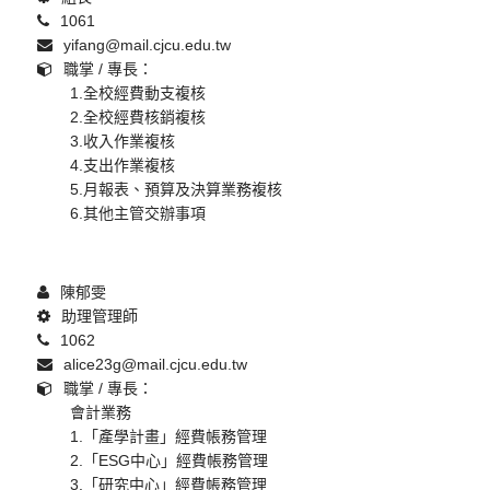
1061
yifang@mail.cjcu.edu.tw
職掌 / 專長：
1.全校經費動支複核
2.全校經費核銷複核
3.收入作業複核
4.支出作業複核
5.月報表、預算及決算業務複核
6.其他主管交辦事項
陳郁雯
助理管理師
1062
alice23g@mail.cjcu.edu.tw
職掌 / 專長：
會計業務
1.「產學計畫」經費帳務管理
2.「ESG中心」經費帳務管理
3.「研究中心」經費帳務管理