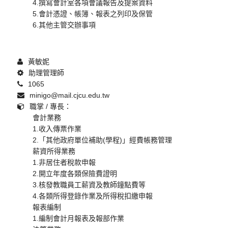
4.撰寫會計室各項會議報告及提案資料
5.會計憑證、帳簿、報表之列印及保管
6.其他主管交辦事項
黃敏妮
助理管理師
1065
minigo@mail.cjcu.edu.tw
職掌 / 專長：
會計業務
1.收入傳票作業
2.「其他政府單位補助(學程)」經費帳務管理
薪資所得業務
1.非居住者稅款申報
2.開立年度各類保險費證明
3.核發教職員工薪資及教師鐘點費等
4.各類所得登錄作業及所得稅扣繳申報
報表編制
1.編制會計月報表及報部作業