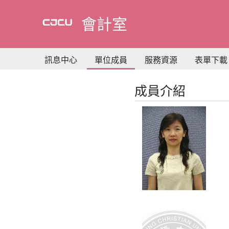
到
主
會計室
要
內
容
訊息中心
單位成員
服務資源
表單下載
成員介紹