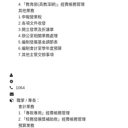
4.「教育部(高教深耕)」經費帳務管理
其他業務
1.申報營業稅
2.各項文件收發
3.開立發票及折讓單
4.辦公室相關業務處理
5.編制發展基金調節表
6.編制會計室學年度預算
7.其他主管交辦事項
1064
職掌 / 專長：
會計業務
1.「專款專用」經費帳務管理
2.「校務發展獎補助款」經費帳務管理
預算業務