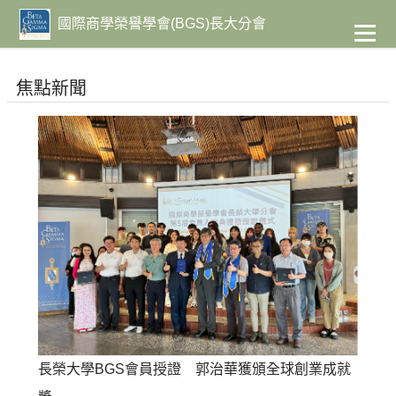
到
主
國際商學榮譽學會(BGS)長大分會
要
內
容
焦點新聞
長榮大學BGS會員授證 郭治華獲頒全球創業成就