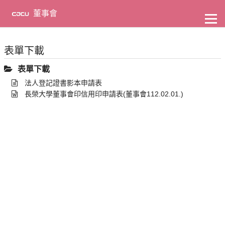
到
主
董事會
要
內
容
表單下載
表單下載
法人登記證書影本申請表
長榮大學董事會印信用印申請表(董事會112.02.01.)