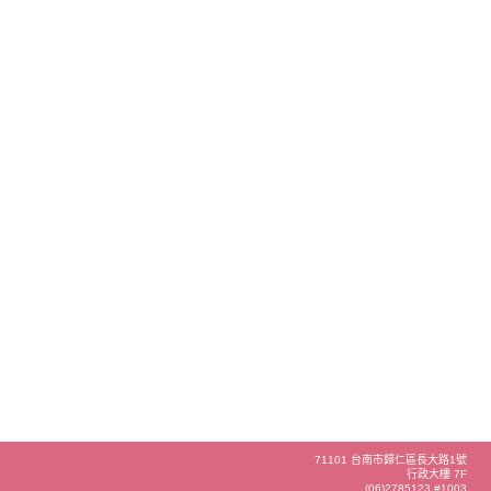
71101 台南市歸仁區長大路1號
行政大樓 7F
(06)2785123 #1003