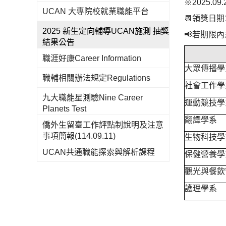
※2025.0
UCAN 大專院校就業職能平台
📆領獎日期114
2025 新生定向輔導UCAN施測 抽獎
📢若期限內
結果公告
職涯好康Career Information
大眾傳播學
職輔相關辦法規定Regulations
社會工作學
九大職能星測驗Nine Career
運動競技學
Planets Test
翻譯學系
僑外生留臺工作評點制說明及注意
事項簡報(114.09.11)
生物科技學
UCAN共通職能探索與解析課程
保健營養學
觀光與餐飲
護理學系