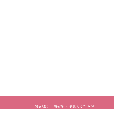
資安政策
‧
隱私權
‧
瀏覽人次 2137741
http://cjcu.tw/d/career