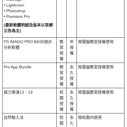
• Lightroom
• Photoshop
• Premiere Pro
(最新軟體明細及版本以官網
公告為主)
PS IMAGO PRO BASE統計
教
年
限電腦教室授權使用
分析軟體
室
授
授
權
權
Pro App Bundle
教
永
限電腦教室授權使用
室
久
授
授
權
權
威力導演13、19
校
永
限電腦教室授權使用
園
久
授
授
權
權
自然輸入法
校
永
限校園內使用
園
久