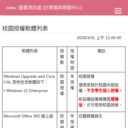
到
主
圖書資訊處 (計算機與網路中心)
要
內
容
校園授權軟體列表
2026/3/31 上午 11:05:00
軟體列表
授
授
備註
權
權
數
時
間
Windows Upgrade and Core
校
年
校園授權
CAL 其他包含軟體如下：
園
授
僅限安裝於校園內部設
授
權
• Windows 11 Enterprise
備，
不含學生個人授權。
權
新採購設備需購置
隨機
版
，方可使用校園授權。
Microsoft Office 365 線上版
校
年
在籍教職員生
園
授
授
權