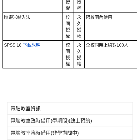
授
授
權
權
嘸蝦米輸入法
校
永
限校園內使用
園
久
授
授
權
權
SPSS 18
下載說明
校
永
全校同時上線數100人
園
久
授
授
權
權
電腦教室資訊
電腦教室臨時借用(學期間)(線上預約)
電腦教室臨時借用(非學期間中)