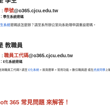
是 學生
學號
@o365.cjcu.edu.tw
 ：
：學生系統密碼
生系統
密碼該怎麼辦？
請至系所辦公室向系助理申請重設密碼。
是 教職員
職員工代碼
@o365.cjcu.edu.tw
 ：
：E化系統密碼
查詢職員工代碼? 請至
E化系統
> 首頁選單 > 常用功能 > 數位職員證 或在
虎皮同學
上
soft 365 常見問題 來解答！