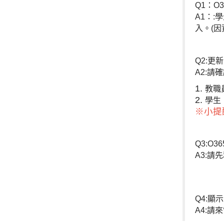
Q1：O
A1：
:
學
入。(因
Q2:更
A2:請
教職
學生
※小提
Q3:O
A3:請
Q4:
A4:
請來