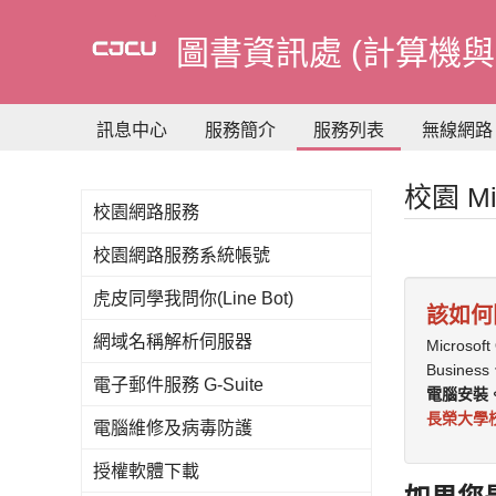
到
主
圖書資訊處 (計算機與
要
內
容
訊息中心
服務簡介
服務列表
無線網路
校園 Mic
校園網路服務
校園網路服務系統帳號
虎皮同學我問你(Line Bot)
該如何開
網域名稱解析伺服器
Micros
Busine
電子郵件服務 G-Suite
電腦安裝
長榮大學校園
電腦維修及病毒防護
授權軟體下載