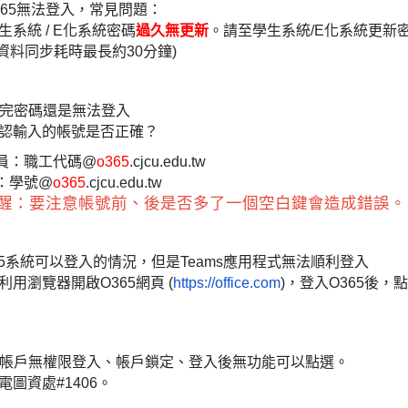
365無法登入，常見問題：
生系統
/ E
化系統密碼
過久無更新
。請至學生系統
/E
化系統更新
資料同步耗時最長約30分鐘)
新完密碼還是無法登入
確認輸入的帳號是否正確？
員：職工代碼@
o365
.cjcu.edu.tw
：學號@
o365
.cjcu.edu.tw
醒：要注意帳號前、後是否多了一個空白鍵會造成錯誤。
365系統可以登入的情況，但是Teams應用程式無法順利登入
先利用瀏覽器開啟O365網頁 (
https://office.com
)，登入O365
後，點
顯示帳戶無權限登入、帳戶鎖定、登入後無功能可以點選。
電圖資處
#1406。