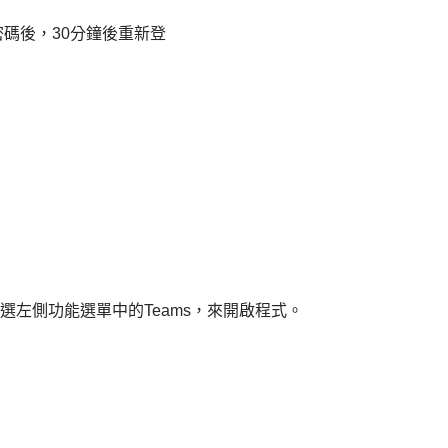
密碼後，
30
分鐘
後重新登
選左側功能選單中的
Teams，來
開啟程式。