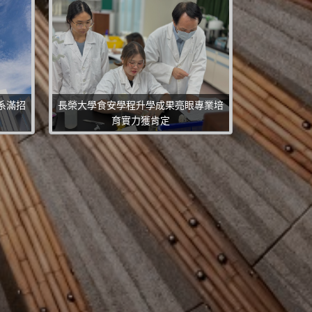
長榮大學社會
系滿招
長榮大學食安學程升學成果亮眼專業培
方案實習成果
育實力獲肯定