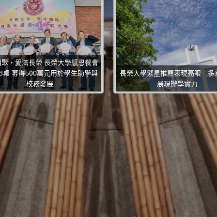
相聚・愛滿長榮 長榮大學感恩餐會
8桌 募得500萬元用於學生助學與
長榮大學繁星推薦表現亮眼 多
校務發展
展現辦學實力