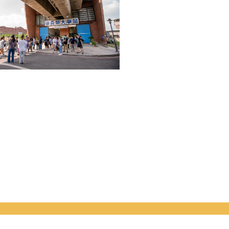
資安政策
‧
隱私權
‧
瀏覽人次 1173328