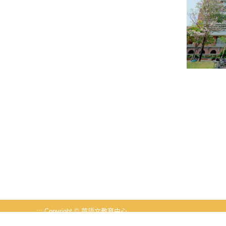
:::
Copyright © 華語文教育中心
71101台南市歸仁區長大路1號(第三教學大樓5樓519)