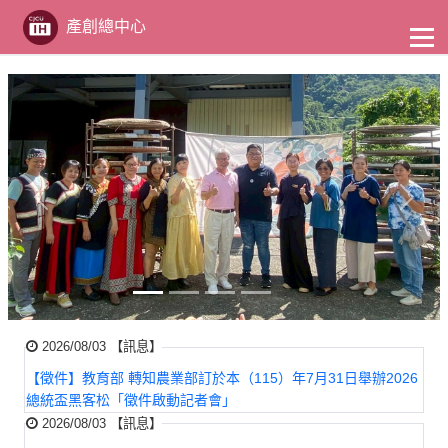
至
主
產創總中心
要
內
容
Previous
Next
2026/08/03 【訊息】
【徵件】教育部 轉知農業部訂於本（115）年7月31日舉辦2026
總統盃黑客松「徵件啟動記者會」
2026/08/03 【訊息】