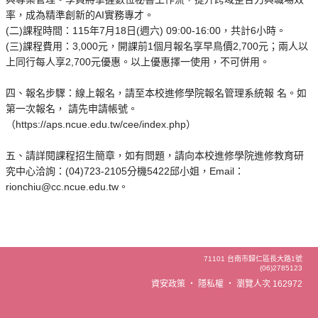
率，成為精準創新的AI實務專才。
(二)課程時間：115年7月18日(週六) 09:00-16:00，共計6小時。
(三)課程費用：3,000元，開課前1個月報名享早鳥價2,700元；兩人以
上同行每人享2,700元優惠。以上優惠擇一使用，不可併用。
四、報名步驟：線上報名，請至本校進修學院報名管理系統報 名。如
第一次報名， 請先申請帳號。
（https://aps.ncue.edu.tw/cee/index.php）
五、請詳閱課程招生簡章，如有問題，請向本校進修學院進修教育研
究中心洽詢：(04)723-2105分機5422邱小姐，Email：
rionchiu@cc.ncue.edu.tw。
71101 台南市歸仁區長大路1號
(06)2785123
資安政策
‧
隱私權
‧
瀏覽人次 162972