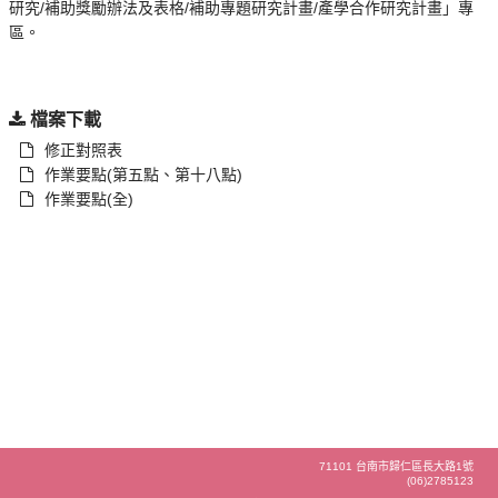
研究/補助獎勵辦法及表格/補助專題研究計畫/產學合作研究計畫」專
區。
檔案下載
修正對照表
作業要點(第五點、第十八點)
作業要點(全)
71101 台南市歸仁區長大路1號
(06)2785123