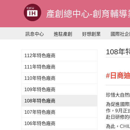
到
主
產創總中心-創育輔導
要
內
容
訊息中心
進駐產創
好想創業
國際社企
108
112年特色廠商
111年特色廠商
#日商
110年特色廠商
109年特色廠商
珍惜大自然
108年特色廠商
為促進國際
作，9月正
107年特色廠商
赴日研修的
106年特色廠商
為此，
CHI