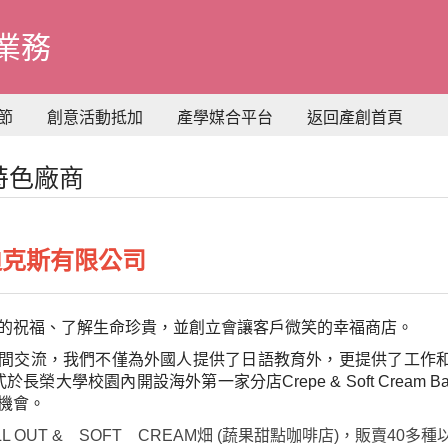
業務
節
創意活動抵加
產學媒合平台
返回產創首頁
年特色廠商
迪克斯有限公司
的祝福、了解生命珍貴，並創立會讓客戶微笑的幸福商店。
間交流，我們不僅為外國人提供了日語教育外，更提供了工作
式於長榮大學校園內開設
海外第一家分店Crepe & Soft Cre
機會
。
LL OUT & SOFT CREAM畑 (蔬果甜點咖啡店)，
販賣40多種