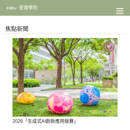
到
主
管理學院
要
內
容
焦點新聞
2026「生成式AI創新應用競賽」