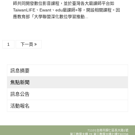
師共同開發數位影音課程，並於臺灣各大磨課師平台如
TaiwanLIFE、Ewant、edu磨課師+等，開設相關課程。因
應教育部「大學聯盟深化數位學習推動...
1
下一頁
訊息摘要
焦點新聞
訊息公告
活動報名
71101台南市歸仁區長大路1號
第三教學大樓 7F 第三教學大樓七樓T30708