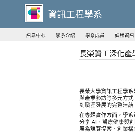
到
主
資訊工程學系
要
內
容
訊息中心
學系介紹
學系成員
課程資訊
長榮資工深化產
長榮大學資訊工程學系
與產業參訪等多元方式
到職涯發展的完整連結
在專題實作方面，學系
分享 AI、醫療健康
展為競賽提案、創業構