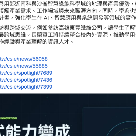
善用鄰近南科與沙崙智慧綠能科學城的地理與產業優勢，
接觸產業需求、工作場域與未來職涯方向。同時，學系也
計畫，強化學生在 AI、智慧應用與系統開發等領域的實
訪與跨域交流，例如參訪高雄東豐纖維公司，讓學生了解
展跨域思維。長榮資工將持續整合校內外資源，推動學用
作經驗與產業理解的資訊人才。
.tw/csie/news/56058
.tw/csie/news/55885
tw/csie/spotlight/7689
tw/csie/spotlight/7436
tw/csie/spotlight/7399