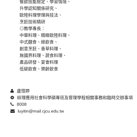
餐飲技能檢定、學習情境、
升學認知關係研究、
歐陸料理學理與技法、
烹飪技術精研
◎教學專長：
中華料理、精緻歐陸料理、
中式麵食、綠飲食、
創意烹飪、香草料理、
無國界料理、蔬食料理、
產品研發、宴會料理
低碳飲食、樂齡飲食
盧憶婷
綜理應用社會科學碩專班及管理學程相關事務和臨時交辦事項
8008
luyitin@mail.cjcu.edu.tw