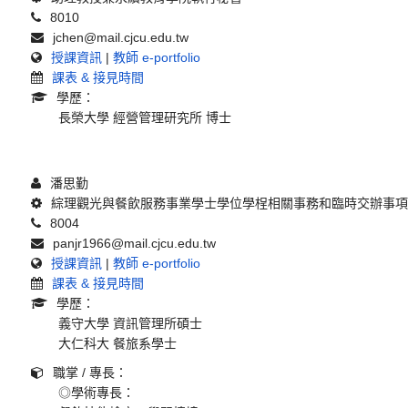
8010
jchen@mail.cjcu.edu.tw
授課資訊
|
教師 e-portfolio
課表 & 接見時間
學歷：
長榮大學 經營管理研究所 博士
潘思勤
綜理觀光與餐飲服務事業學士學位學桯相關事務和臨時交辦事
8004
panjr1966@mail.cjcu.edu.tw
授課資訊
|
教師 e-portfolio
課表 & 接見時間
學歷：
義守大學 資訊管理所碩士
大仁科大 餐旅系學士
職掌 / 專長：
◎學術專長：