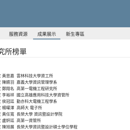
服務資源
成果展示
新生專區
究所榜單
度 黃思嘉 雲林科技大學資工所
度 陳嬿羽 嘉義大學資訊管理學系
度 鄭翔名 高第一電機工程研究所
度 李裕祥 國立高雄應用科技大學資管所
度 侯冠廷 勤亦科大電機工程學系
度 楊曜澤 高師大 電子所
度 黃任寬 長榮大學 資訊暨設計學院
度 盧姸廷 高第一資管所
年度 陳旭展 長榮大學資訊暨設計碩士學位學程