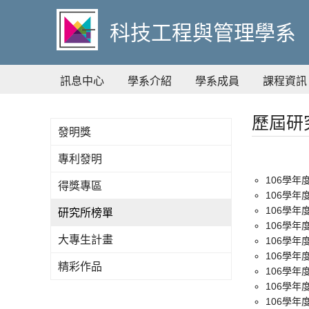
到
主
科技工程與管理學系
要
內
容
訊息中心
學系介紹
學系成員
課程資訊
歷屆研
發明獎
專利發明
106學年
得獎專區
106學年
106學年
研究所榜單
106學年
大專生計畫
106學年
106學年
精彩作品
106學年
106學年
106學