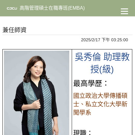
到
主
高階管理碩士在職專班(EMBA)
要
內
容
兼任師資
2025/2/17 下午 03:25:00
吳秀倫
助理教
授(級)
最高學歷：
國立政治大學傳播碩
士、私立文化大學新
聞學系
現職：