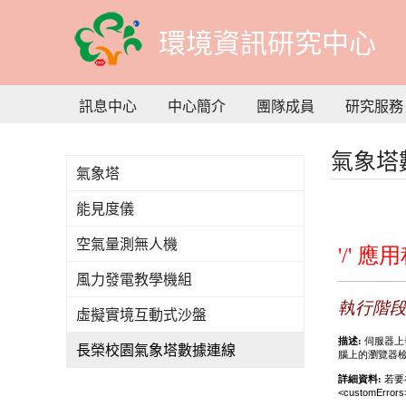
到
主
環境資訊研究中心
要
內
容
訊息中心
中心簡介
團隊成員
研究服務
氣象塔
氣象塔
能見度儀
空氣量測無人機
風力發電教學機組
虛擬實境互動式沙盤
長榮校園氣象塔數據連線