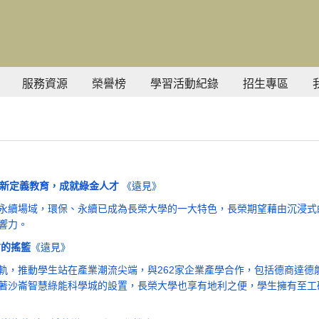
服務資源
榮譽榜
學習活動紀錄
招生專區
重新定義教育，成就綠金人才
《遠見》
永續場域，環保、永續已成為長榮大學的一大特色，長榮期望藉由沉浸式
響力。
才的搖籃
《遠見》
軌，推動學生站在產業潮流尖端，與262家企業產學合作，包括德商達德
著沙崙智慧綠能科學城的設置，長榮大學也享有地利之便，學生擁有至工