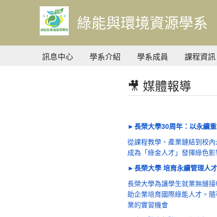
到
主
綠能與環境資源學系
要
內
容
訊息中心
學系介紹
學系成員
課程資訊
🎥 媒體報導
►
長榮大學30周年：以永續
從課程教學、產業鏈結到校內
成為「綠金人才」發揮綠色影
►長榮大學 培育永續管理人
長榮大學為讓學生就業無縫接
助企業培育國際綠能人才。隨
業的實習機會