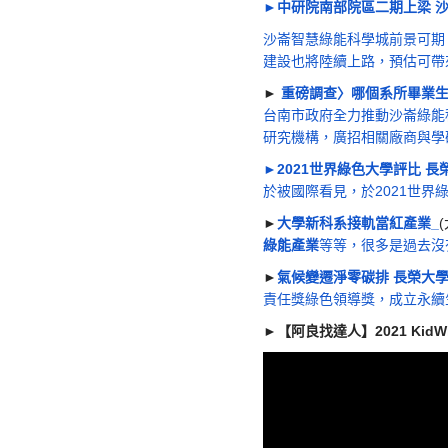
►中研院南部院區二期上梁 沙
沙崙智慧綠能科學城前景可期
建設也將陸續上路，預估可帶來
►
重磅調查〉哪個系所畢業生起
台南市政府全力推動沙崙綠能
研究機構，廣招相關廠商與學
►2021世界綠色大學評比 
於被國際看見，於2021世
►
大學新科系接軌當紅產業
_
綠能產業
等等，很多是過去沒
►
氣候變遷淨零碳排 長榮大
責任獎綠色領導獎，成立永續
►【阿良找達人】2021 Kid