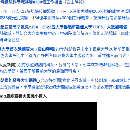
崙綠能科學城將增4300個工作機會
《自由時報》
，加上沙崙K12雙語學校即將動土，F、X區總面積約260公頃的成大沙
83億元投資額、164億年產值及4300個工作機會，並推升台南產業升級
薪最高？遠見x104「2022五大學群起薪最佳大學TOP5」大數據報告
科學城，並結合大台南會展中心、中研院南部院區、綠能示範場域、綠能
研單位進駐。
長榮大學首次進前百大
_(自由時報)
20年前就看見未來！長榮大學20年前即
界綠色大學評比中，從九百多所各國參賽大學中脫穎而出，首次進入前百大
(大愛新聞)
沒有永遠的熱門科系，台灣的大學，七年來新增46個科系，包
有的學問，帶您了解目前大學的最熱門科系。
學朝綠能發展大步邁進
_
(台灣好新聞)
推動淨零永續、科技創新、產研鏈結
生活實驗室，未來會配合鄰近的沙崙園區產業發展，為國家培育相關綠能
Wind風能競賽★風機小達人