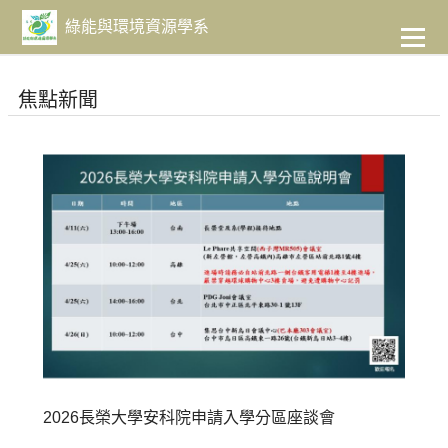
到
主
綠能與環境資源學系
要
內
容
焦點新聞
2026長榮大學安科院申請入學分區座談會