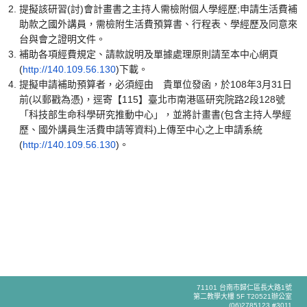
提擬該研習(討)會計畫書之主持人需檢附個人學經歷;申請生活費補
助款之國外講員，需檢附生活費預算書、行程表、學經歷及同意來
台與會之證明文件。
補助各項經費規定、請款說明及單據處理原則請至本中心網頁
(
http://140.109.56.130
)下載。
提擬申請補助預算者，必須經由 貴單位發函，於108年3月31日
前(以郵戳為憑)，逕寄【115】臺北市南港區研究院路2段128號
「科技部生命科學研究推動中心」，並將計畫書(包含主持人學經
歷、國外講員生活費申請等資料)上傳至中心之上申請系統
(
http://140.109.56.130
)。
71101 台南市歸仁區長大路1號
第二教學大樓 5F T20521辦公室
(06)2785123 #3011