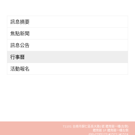
訊息摘要
焦點新聞
訊息公告
行事曆
活動報名
71101 台南市歸仁區長大路1號 體育館一樓(左側)
體育館 1F 體育館一樓左側
(06)-2785123 #1571~#1574