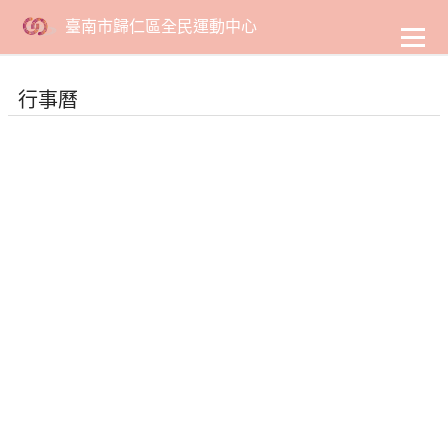
到
主
臺南市歸仁區全民運動中心
要
內
容
行事曆