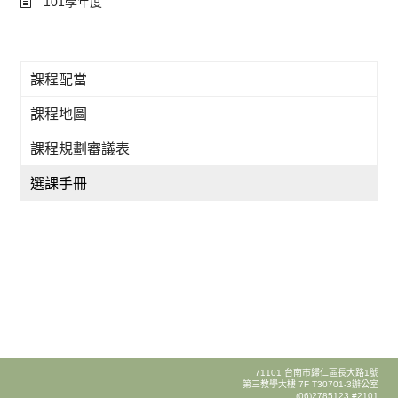
101學年度
課程配當
課程地圖
課程規劃審議表
選課手冊
71101 台南市歸仁區長大路1號
第三教學大樓 7F T30701-3辦公室
(06)2785123 #2101