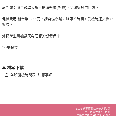
報到處：第二教學大樓三樓演藝廳(外廳)，北邊近校門口處。
健檢費用:新台幣 600 元。請自備零錢，以節省時間，受檢時逕交檢查
醫院。
外籍學生體檢當天帶居留證或健保卡
*不需禁食
檔案下載
各班健檢時間表+注意事項
71101 台南市歸仁區長大路1號
第一教學大樓 1F 西側
(06)2785123 #1255~#1260