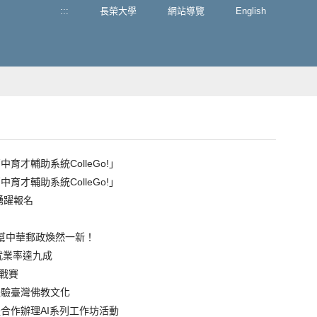
:::
長榮大學
網站導覽
English
才輔助系統ColleGo!」
才輔助系統ColleGo!」
踴躍報名
，幫中華郵政煥然一新！
就業率達九成
挑戰賽
體驗臺灣佛教文化
合作辦理AI系列工作坊活動