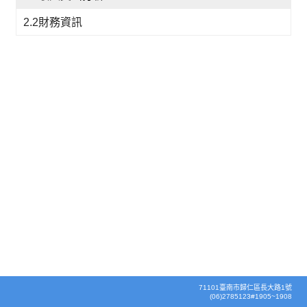
2.2財務資訊
71101臺南市歸仁區長大路1號
(06)2785123#1905~1908