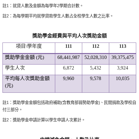
註1：就貸人數及金額為每學年2學期合計數。
註2：為每學期平均就學貸款學生人數占全校學生人數之比率。
獎助學金經費與平均人次獎助金額
項目
\
學年度
111
112
113
獎助學金金額
(
元
)
68,441,987
52,028,310
39,375,475
學生人次
6,872
5,432
3,924
平均每人次獎助金額
9,960
9,578
10,035
(
元
)
註
1：獎助學金金額包括政府補助(含教育部弱勢助學金)、民間捐款及學校自
付三部分。
註2：
獎助學金申請計算以學生申請人次累計。