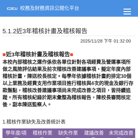
到
主
校務及財務資訊公開化平台
要
內
容
5.1.2近3年稽核計畫及稽核報告
2025/11/28 下午 01:32:00
■
近3年稽核計畫及稽核報告
■
本校內部稽核之運作係依各單位針對各項經費及營運事項所
做之風險評估結果及前次稽核改善建議事項，擬定年度內部
稽核計畫，陳送校長核定。每學年依據稽核計畫約排定30個
以上業務及經費支用作業項目進行稽核與4次的現金及銀行存
款盤點，稽核改善建議事項尚未完成改善之項目，皆持續追
蹤。所有稽核紀錄於期末彙整為稽核報告，陳校長審閱核定
後，副本陳送監察人。
1.稽核作業缺失及改善統計表
學年度
/
項
稽核作業
缺失作業
建議改善
未完成改善