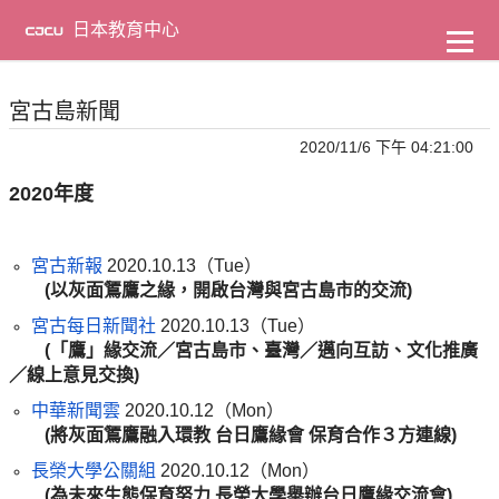
到
主
日本教育中心
要
內
容
宮古島新聞
2020/11/6 下午 04:21:00
2020年度
宮古新報
2020.10.13（Tue）
(以灰面鵟鷹之緣，開啟台灣與宮古島市的交流
)
宮古每日新聞社
2020.10.13（Tue）
(「鷹」緣交流／宮古島市、臺灣／邁向互訪、文化推廣
／線上意見交換
)
中華新聞雲
2020.10.12（Mon）
(將灰面鵟鷹融入環教 台日鷹緣會 保育合作３方連線
)
長榮大學公關組
2020.10.12（Mon）
(為未來生態保育努力 長榮大學舉辦台日鷹緣交流會
)