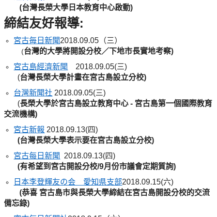
(台灣長榮大學日本教育中心啟動)
締結友好報導:
宮古毎日新聞
2018.09.05（三）
台灣的大學將開設分校／下地市長實地考察)
(
宮古島經濟新聞
2018.09.05(三)
(
台灣長榮大學計畫在宮古島設立分校)
台灣新聞社
2018.09.05(三)
(
長榮大學於宮古島設立教育中心 -
宮古島第一個國際教育
交流機構)
宮古新報
2018.09.13(四)
(台灣長榮大學表示要在宮古島設立分校)
宮古每日新聞
2018.09.13(四
)
(有希望到宮古開設分校/9月份市議會定期質詢)
日本李登輝友の会 愛知県支部
2018.09.15(六)
(恭喜 宮古島市與長榮大學締結在宮古島
開設分校
的交流
備忘錄)