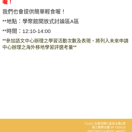
喔！
我們也會提供簡單輕食喔！
**地點：學聚館開放式討論區A區
**時間：12:10-14:00
**參加語文中心辦理之學習活動次數及表現，將列入未來申請
中心辦理之海外移地學習評選考量**
71101 台南市歸仁區長大路1號
第三教學大樓 5F T30519
(06)2785123 #5051~#5052