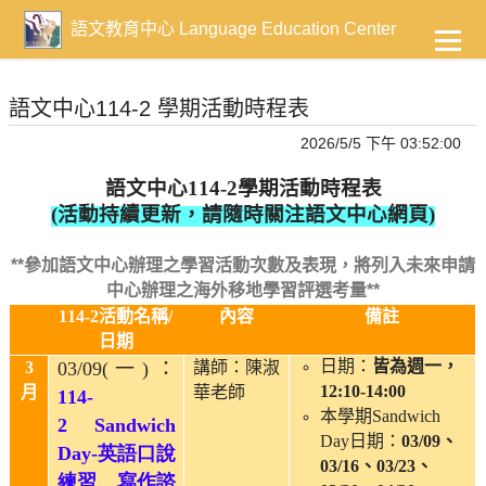
到
主
語文教育中心 Language Education Center
要
內
容
語文中心114-2 學期活動時程表
2026/5/5 下午 03:52:00
語文中心
114-2
學期活動時程表
(
活動持續更新，請隨時關注語文中心網頁
)
**
參加語文中心辦理之學習活動次數及表現，將列入未來申請
中心辦理之海外移地學習評選考量**
114-2
活動
名稱
/
內容
備註
日期
日期：
皆為週一，
3
03/09(
一
)
：
講師：陳淑
12:10-14:00
月
華老師
114-
本學期
Sandwich
2 Sandwich
Day
日期：
03/09
、
Day-
英語口說
03/16
、
03/23
、
練習、寫作諮