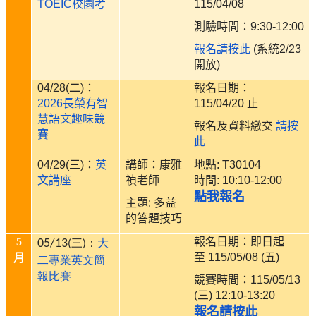
TOEIC校園考
115/04/08
測驗時間：9:30-12:00
報名請按此
(系統2/23
開放)
04/28(二)：
報名日期：
2026長榮有智
115/04/20 止
慧
語文趣味競
報名及資料繳交
請按
賽
此
04/29(三)：
英
講師：康雅
地點: T30104
文講座
禎老師
時間: 10:10-12:00
點我報名
主題: 多益
的答題技巧
5
報名日期：即日起
05/13
(三)：
大
至 115/05/08 (五)
月
二專業英文簡
報比賽
競賽時間：115/05/13
(三) 12:10-13:20
報名請按此