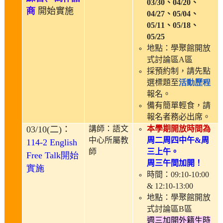
03/30
、
04/20
、
商
開始實施
04/27
、
05/04
、
05/11
、
05/18
、
05/25
地點：學聚館開放
式討論區
A
區
採預約制，請先點
選標題至
活動歷程
報名。
備有簡單輕食，請
報名者務必出席。
03/10(
二
)
：
講師：語文
本學期開放時間為
中心所屬教
周二
周四中午
&
周
114-2 English
師
三上午。
Free Talk
開始
周三午間加開！
實施
時間：
09:10-10:00
& 12:10-13:00
地點：學聚館開放
式討論區
B
區
週三加開外籍生時