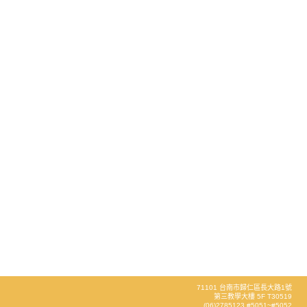
71101 台南市歸仁區長大路1號
第三教學大樓 5F T30519
(06)2785123 #5051~#5052