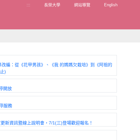
:::
長榮大學
網站導覽
English
跨界改編：從《花甲男孩》、《我 的媽媽欠栽培》到《阿祖的
止)
暫停開放
暫停服務
度更新資訊暨線上說明會，7/1(三)登場歡迎報名！