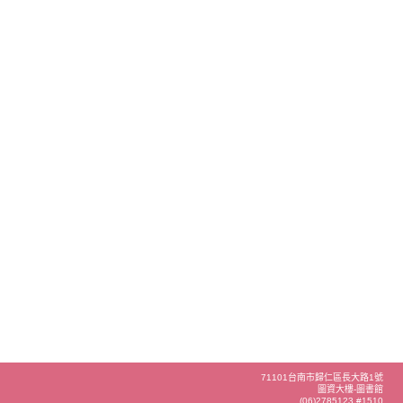
71101台南市歸仁區長大路1號
圖資大樓-圖書館
(06)2785123 #1510