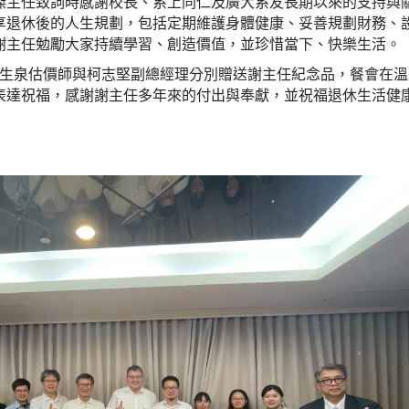
傑主任致詞時感謝校長、系上同仁及廣大系友長期以來的支持與
享退休後的人生規劃，包括定期維護身體健康、妥善規劃財務、
謝主任勉勵大家持續學習、創造價值，並珍惜當下、快樂生活。
生泉估價師與柯志堅副總經理分別贈送謝主任紀念品，餐會在溫
表達祝福，感謝謝主任多年來的付出與奉獻，並祝福退休生活健