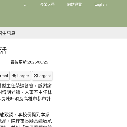
:::
長榮大學
網站導覽
English
招生訊息
活
最後更新:2026/06/25
rmal
Larger
Largest
謝舜傑主任榮退餐會，感謝謝
謝博明老師、人事室主任林
事長陳叶洧及高雄市都市計
龍致詞，李校長提到本系
念品，陳理事長願意繼續承