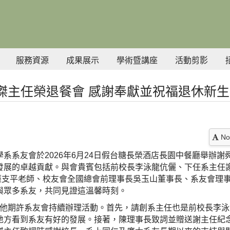
服務資源
成果展示
學術暨講座
活動剪影
傑主任榮退餐會 感謝奉獻並祝福退休新生
No
系系友會於2026年6月24日假台糖長榮酒店長園中餐廳舉辦
發展的卓越貢獻。與會貴賓包括前校長李泳龍伉儷、下任系主任
任薩支平老師、校友會全國總會前理事長吳玉山董事長、系友會理
與眾多系友，共同見證這溫馨時刻。
他期許系友會持續辦理活動。首先，請創系主任也是前校長李泳
地方看到系友有好的發展。接著，陳理事長致詞並贈送謝主任紀