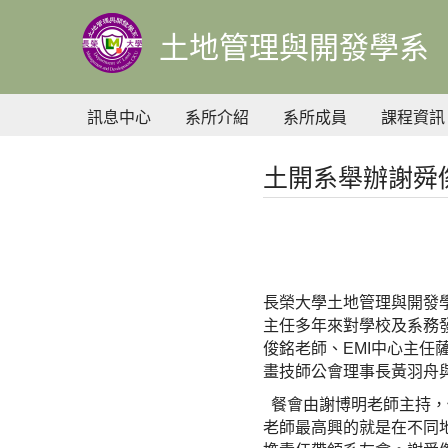
到
主
土地管理與開發學系
要
內
容
訊息中心
系所介紹
系所成員
課程資訊
土開系舉辦謝舜
長榮大學土地管理與開發學
主任多年來對學校及系務
俊銘老師、EMI中心主
畫技師公會理事長黃羽舟
餐會由謝博明老師主持，
老師最高興的就是在不同