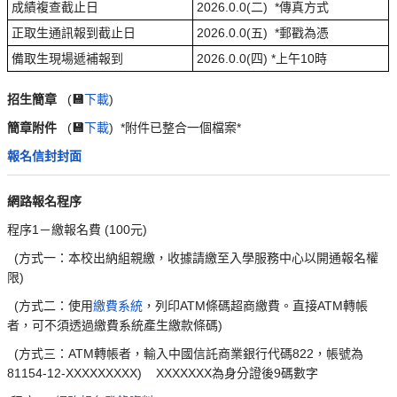
成績複查截止日
2026.0.0(二) *傳真方式
正取生通訊報到截止日
2026.0.0(五) *郵戳為憑
備取生現場遞補報到
2026.0.0(四) *上午10時
招生簡章
(
💾
下載
)
簡章附件
(
💾
下載
) *附件已整合一個檔案*
報名信封封面
網路報名程序
程序1－繳報名費 (100元)
(方式一：本校出納組親繳，收據請繳至入學服務中心以開通報名權
限)
(方式二：使用
繳費系統
，列印ATM條碼超商繳費。直接ATM轉帳
者，可不須透過繳費系統產生繳款條碼)
(方式三：ATM轉帳者，輸入中國信託商業銀行代碼822，帳號為
81154-12-XXXXXXXXX) XXXXXXX為身分證後9碼數字