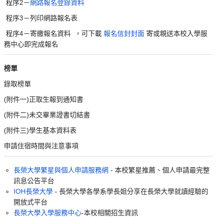
程序2－
網路報名登錄資料
程序3－列印網路報名表
程序4－寄繳報名資料 ，可下載
報名信封封面
寄或親送本校入學服
務中心即完成報名
榜單
錄取榜單
(附件一)正取生報到通知書
(附件二)未交畢業證書切結書
(附件三)學生基本資料表
申請住宿時間與注意事項
長榮大學繁星與個人申請服務網
- 本校繁星推薦、個人申請最完整
訊息公告平台
IOH長榮大學
- 長榮大學各學系學長姐分享在長榮大學就讀經驗的
開放式平台
長榮大學入學服務中心
-本校相關招生資訊