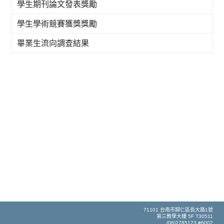
學生期刊論文發表獎勵
學生學術競賽獲獎獎勵
畢業生流向調查結果
71101 台南市歸仁區長大路1號
第三教學大樓 5F T30511
(06)2785123 #6002