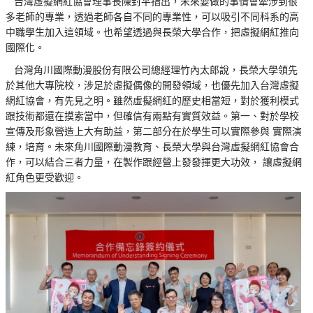
台灣虛擬網紅協會理事長陳封平指出，未來要做的事情會牽涉到很
多老師的專業，透過老師各自不同的專業性，可以吸引不同科系的高
中職學生加入這領域。也希望透過與長榮大學合作，把虛擬網紅推向
國際化。
台灣角川國際動漫股份有限公司總經理竹內太郎說，長榮大學領先
於其他大專院校，涉足於虛擬偶像的開發領域，也優先加入台灣虛擬
網紅協會，有先見之明。雖然虛擬網紅的歷史相當短，對於獲利模式
跟技術都還在摸索當中，但確信有兩點有實質效益。第一、對於學校
宣傳及形象營造上大有助益，第二部分在於學生可以實際參與 實際演
練，培育。未來角川國際動漫教育、長榮大學與台灣虛擬網紅協會合
作，可以結合三者力量，在製作跟經營上發發揮更大功效， 讓虛擬網
紅角色更受歡迎。